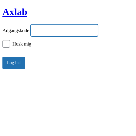
Axlab
Adgangskode
Husk mig