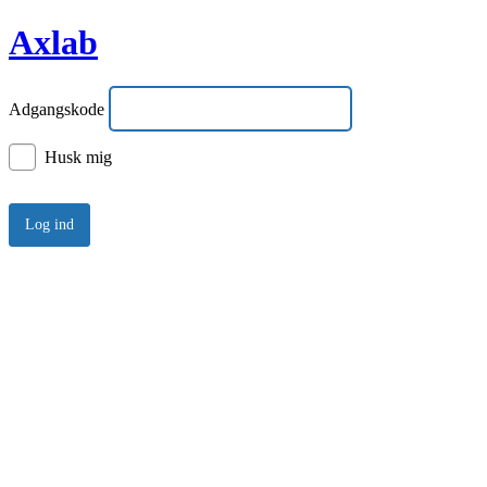
Axlab
Adgangskode
Husk mig