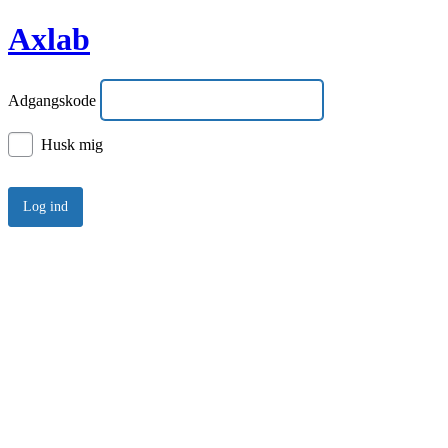
Axlab
Adgangskode
Husk mig